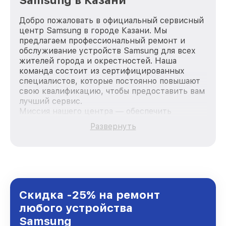
Samsung в Казани
Добро пожаловать в официальный сервисный
центр Samsung в городе Казани. Мы
предлагаем профессиональный ремонт и
обслуживание устройств Samsung для всех
жителей города и окрестностей. Наша
команда состоит из сертифицированных
специалистов, которые постоянно повышают
свою квалификацию, чтобы предоставить вам
лучший сервис.
Миссия нашего центра — обеспечить
качественный и доступный ремонт для
Развернуть
каждого пользователя продукции Samsung,
вне зависимости от сложности поломки. Мы
стремимся к тому, чтобы каждый клиент был
удовлетворен скоростью и качеством
предоставляемых услуг. Наша цель — стать
лучшим сервисным центром Samsung в
городе Казани, постоянно повышая уровень
Скидка -25% на ремонт
доверия и лояльности наших клиентов.
любого устройства
Samsung