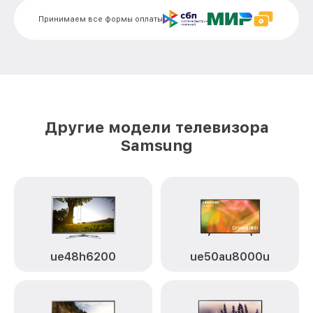
Замена конденсатора UE55ES6100
от 1600₽
Samsung
Принимаем все формы оплаты
Замена платы обработки видеосигнала
от 1800₽
UE55ES6100 Samsung
Замена предохранителя UE55ES6100
от 1500₽
Samsung
Замена резистора UE55ES6100 Samsung
от 1500₽
Другие модели телевизора
Samsung
Замена сигнальной платы UE55ES6100
от 1300₽
Samsung
Прошивка / разблокировка UE55ES6100
от 900₽
Samsung
Замена контроллера питания
(мультиконтроллера) UE55ES6100
от 2100₽
Samsung
ue48h6200
ue50au8000u
Комплексная чистка UE55ES6100
от 1400₽
Samsung
Замена блока питания UE55ES6100
от 1500₽