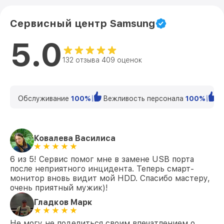
Замена аудиоразъема UE55ES6100
от 1400₽
Samsung
Сервисный центр Samsung
Замена кнопки включения UE55ES6100
от 1200₽
5.0
Samsung
132 отзыва 409 оценок
Замена шлейфа матрицы UE55ES6100
от 1500₽
Samsung
Замена корпуса UE55ES6100 Samsung
от 1400₽
Обслуживание
100%
Вежливость персонала
100%
К
Замена трансформаторов подсветки
от 1800₽
UE55ES6100 Samsung
Ковалева Василиса
6 из 5! Сервис помог мне в замене USB порта
после неприятного инцидента. Теперь смарт-
монитор вновь видит мой HDD. Спасибо мастеру,
очень приятный мужик)!
Гладков Марк
Не могу не поделиться своим впечатлением о