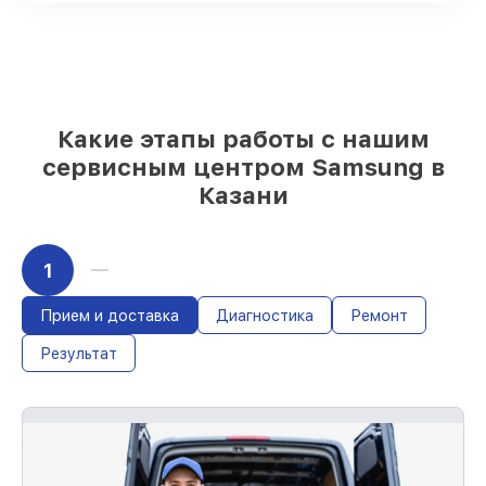
Качественные реплики и
оригинальные детали по вашему
выбору
– с учётом всех запросов
85%
работ быстро и без задержек, при
условии, что восстановление началось
сразу
Какие этапы работы с нашим
сервисным центром Samsung в
Казани
1
Прием и доставка
Диагностика
Ремонт
Результат