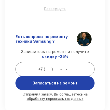
Оригинальные детали
– гарантируем
Развернуть
использование фирменных запчастей для
починки.
Квалифицированные специалисты
–
проверенные специалисты с опытом и
сертификацией.
Есть вопросы по ремонту
Выполнение работ вовремя
–
техники Samsung ?
гарантируем завершение работ без
задержек.
Запишитесь на ремонт и получите
Подтвержденная гарантия
–
скидку -25%
предоставляем официальное
гарантийное сопровождение после
починки.
Мы гарантируем:
Записаться на ремонт
80%
работ под контролем клиента
Отправляя заявку, Вы соглашаетесь на
обработку персональных данных
90%
комплектующих для телевизоров
имеются в наличии или доступны для
срочного заказа