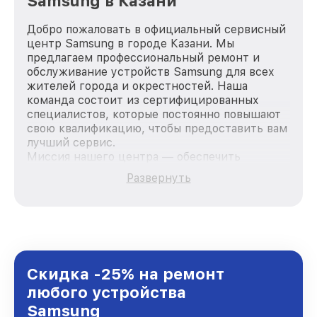
Samsung в Казани
Добро пожаловать в официальный сервисный
центр Samsung в городе Казани. Мы
предлагаем профессиональный ремонт и
обслуживание устройств Samsung для всех
жителей города и окрестностей. Наша
команда состоит из сертифицированных
специалистов, которые постоянно повышают
свою квалификацию, чтобы предоставить вам
лучший сервис.
Миссия нашего центра — обеспечить
качественный и доступный ремонт для
Развернуть
каждого пользователя продукции Samsung,
вне зависимости от сложности поломки. Мы
стремимся к тому, чтобы каждый клиент был
удовлетворен скоростью и качеством
предоставляемых услуг. Наша цель — стать
лучшим сервисным центром Samsung в
городе Казани, постоянно повышая уровень
Скидка -25% на ремонт
доверия и лояльности наших клиентов.
любого устройства
Samsung