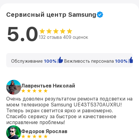
Замена USB порта LE40C530F1W
от 1200₽
Samsung
Сервисный центр Samsung
Замена аудиоразъема LE40C530F1W
от 1400₽
Samsung
5.0
Замена кнопки включения LE40C530F1W
от 1200₽
132 отзыва 409 оценок
Samsung
Замена шлейфа матрицы LE40C530F1W
от 1500₽
Samsung
Обслуживание
100%
Вежливость персонала
100%
К
Замена корпуса LE40C530F1W Samsung
от 1400₽
Замена трансформаторов подсветки
от 1800₽
LE40C530F1W Samsung
Лаврентьев Николай
Очень доволен результатом ремонта подсветки на
моем телевизоре Samsung UE43T5370AUXRU!
Теперь экран светится ярко и равномерно.
Спасибо сервису за быстрое и качественное
исправление проблемы!
Федоров Ярослав