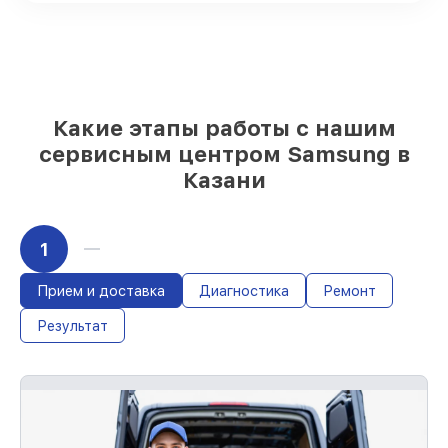
Подбор оригинальных комплектующих
и надежных реплик с возможностью
выбрать
– для любого бюджета
85%
работ за 1–2 часа, если мастер
приступает к сервису сразу
Какие этапы работы с нашим
сервисным центром Samsung в
Казани
1
Прием и доставка
Диагностика
Ремонт
Результат