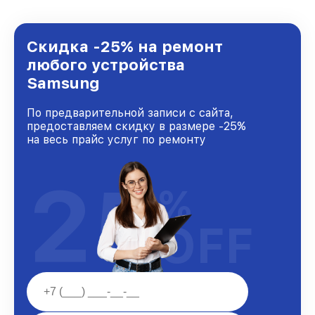
удовлетворен скоростью и качеством
предоставляемых услуг. Наша цель — стать
лучшим сервисным центром Samsung в
городе Казани, постоянно повышая уровень
Скидка -25% на ремонт
доверия и лояльности наших клиентов.
любого устройства
Samsung
По предварительной записи с сайта,
предоставляем скидку в размере -25%
на весь прайс услуг по ремонту
25
%
OFF