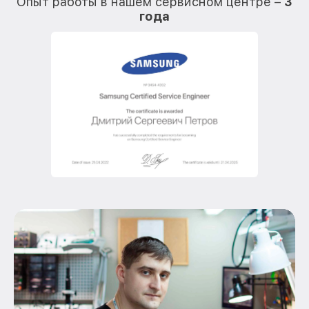
Опыт работы в нашем сервисном центре –
3
года
О