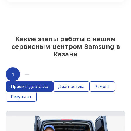
поставляются
Качественные реплики и
оригинальные детали по вашему
выбору
– под любые финансовые
возможности
85%
работ за 1–2 часа, при немедленном
начале работ
Какие этапы работы с нашим
сервисным центром Samsung в
Казани
1
Прием и доставка
Диагностика
Ремонт
Результат