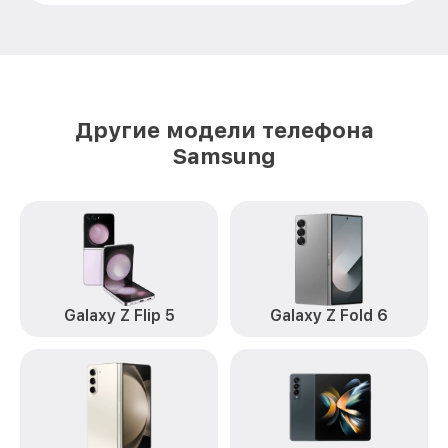
Ремонт GPS-модуля Galaxy Z Flip 6
от 500₽
Samsung
Замена материнской платы Galaxy Z Flip
от 1200₽
6 Samsung
Другие модели телефона
Комплексная чистка Galaxy Z Flip 6
от 900₽
Samsung
Samsung
Замена корпуса Galaxy Z Flip 6 Samsung
от 1000₽
Замена кнопки включения Galaxy Z Flip 6
от 750₽
Samsung
Замена камеры Galaxy Z Flip 6 Samsung
от 550₽
Galaxy Z Flip 5
Galaxy Z Fold 6
Замена USB порта Galaxy Z Flip 6
от 500₽
Samsung
Ремонт цепи питания Galaxy Z Flip 6
от 2200₽
Samsung
Замена Wi-Fi Galaxy Z Flip 6 Samsung
от 450₽