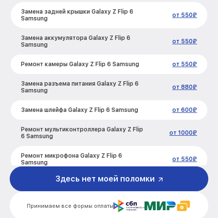
Замена задней крышки Galaxy Z Flip 6
от 550₽
Samsung
Замена аккумулятора Galaxy Z Flip 6
от 550₽
Samsung
Ремонт камеры Galaxy Z Flip 6 Samsung
от 550₽
Замена разъема питания Galaxy Z Flip 6
от 880₽
Samsung
Замена шлейфа Galaxy Z Flip 6 Samsung
от 600₽
Ремонт мультиконтроллера Galaxy Z Flip
от 1000₽
6 Samsung
Ремонт микрофона Galaxy Z Flip 6
от 550₽
Samsung
Здесь нет моей поломки
Ремонт корпусных элементов Galaxy Z
от 800₽
Flip 6 Samsung
Принимаем все формы оплаты
Ремонт сим лотка Galaxy Z Flip 6
от 600₽
Samsung