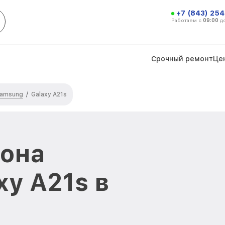
+7 (843) 254
Работаем с
09:00
д
Срочный ремонт
Це
Samsung
/
Galaxy A21s
фона
xy A21s в