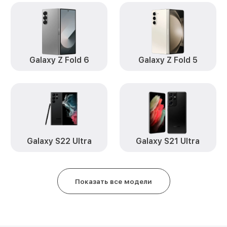
Замена кнопки включения Galax
Samsung
Замена камеры Galaxy A21s Sam
Замена USB порта Galaxy A21s 
Galaxy Z Fold 6
Galaxy Z Fold 5
Ремонт цепи питания Galaxy A2
Замена Wi-Fi Galaxy A21s Samsu
Ремонт динамика Galaxy A21s 
Galaxy S22 Ultra
Galaxy S21 Ultra
Замена разъема зарядки Galaxy
Замена защитного стекла Galax
Показать все модели
Замена сенсорного стекла Gala
Samsung
Замена заднего стекла / крышки