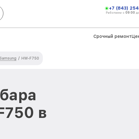
+7 (843) 254
Работаем с
09:00
д
Срочный ремонт
Це
 Samsung
/
HW-F750
дбара
F750 в