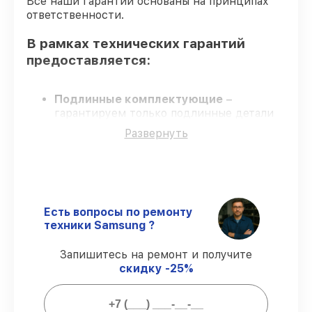
Все наши гарантии основаны на принципах
ответственности.
В рамках технических гарантий
предоставляется:
Подлинные комплектующие
–
гарантируем только подлинные детали
для саундбаров.
Развернуть
Квалифицированные специалисты
–
обучение и сертификация подтверждают
уровень мастерства.
Выполнение работ вовремя
–
соблюдаем сроки, согласованные с
клиентом.
Есть вопросы по ремонту
Сервис с гарантией
– официальная
техники Samsung ?
гарантия на все виды работ.
Запишитесь на ремонт и получите
скидку -25%
Что мы гарантируем при
восстановлении саундбаров: