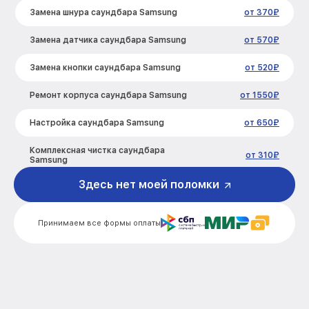
Замена шнура саундбара Samsung
от 370₽
Замена датчика саундбара Samsung
от 570₽
Замена кнопки саундбара Samsung
от 520₽
Ремонт корпуса саундбара Samsung
от 1550₽
Настройка саундбара Samsung
от 650₽
Комплексная чистка саундбара
от 310₽
Samsung
Здесь нет моей поломки
Замена дисплея (экрана) саундбара
от 1700₽
Samsung
Принимаем все формы оплаты
Модернизация саундбара Samsung
от 2100₽