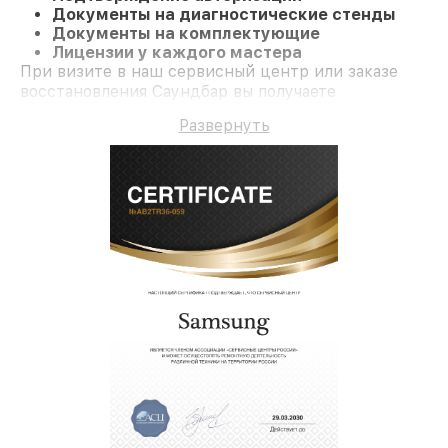
Документы на диагностические стенды
Документы на комплектующие
Лицензии у каждого мастера
При визите в наш сервисный центр или заказе
восстановления Саундбар вы получаете
компетентное обслуживание и долгосрочную
Развернуть
гарантию на ремонт и детали.