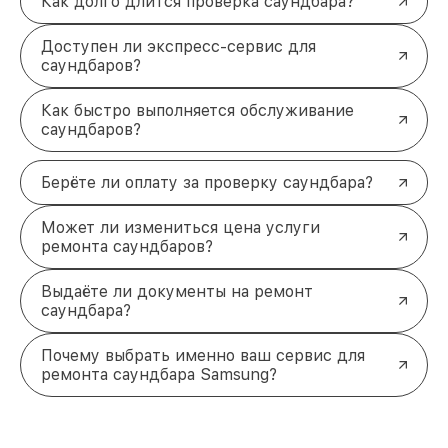
Как долго длится проверка саундбара?
продлевают срок службы вашего устройства.
Удобные варианты оплаты
, включая
Доступен ли экспресс-сервис для
наличный и безналичный расчёт.
саундбаров?
Как вернуть саундбар Samsung к
жизни
Как быстро выполняется обслуживание
Шум, отсутствие звука или полное отключение
саундбаров?
устройства — всё это не повод расставаться с
любимым
саундбаром Samsung
. Наши
Берёте ли оплату за проверку саундбара?
специалисты готовы помочь вам в любое время.
Профессиональный ремонт, качественные детали
и гарантия на все работы — всё это вы найдёте у
Может ли измениться цена услуги
нас.
ремонта саундбаров?
Свяжитесь с нами по телефону +7 (843) 254-68-13
или приходите по адресу ул. Галиаскара Камала,
Выдаёте ли документы на ремонт
д. 41. Мы позаботимся о вашем устройстве!
саундбара?
Почему выбрать именно ваш сервис для
ремонта саундбара Samsung?