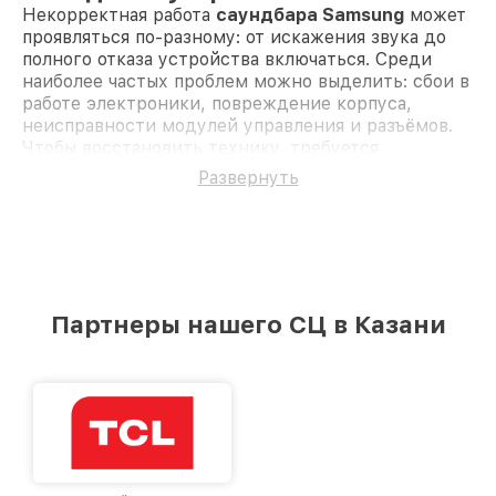
Некорректная работа
саундбара Samsung
может
проявляться по-разному: от искажения звука до
полного отказа устройства включаться. Среди
наиболее частых проблем можно выделить: сбои в
работе электроники, повреждение корпуса,
неисправности модулей управления и разъёмов.
Чтобы восстановить технику, требуется
профессиональная диагностика и точечное
Развернуть
восстановление. Например, настройка
программного обеспечения решает проблемы с
ошибками в системе, а восстановление
электроплаты устраняет последствия скачков
напряжения. Техническая чистка позволяет
избавиться от пыли и загрязнений, влияющих на
Партнеры нашего СЦ в Казани
качество звука.
Популярные поломки саундбаров
Samsung
Нарушения в работе электроплаты — часто
возникают из-за скачков напряжения.
Решение: пайка или замена повреждённых
компонентов.
Повреждённый корпус — механические удары