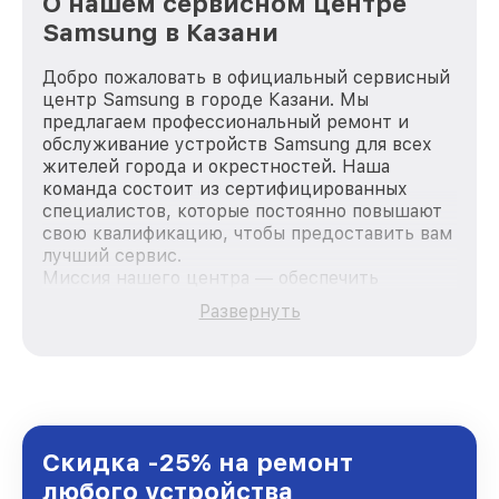
О нашем сервисном центре
Samsung в Казани
Добро пожаловать в официальный сервисный
центр Samsung в городе Казани. Мы
предлагаем профессиональный ремонт и
обслуживание устройств Samsung для всех
жителей города и окрестностей. Наша
команда состоит из сертифицированных
специалистов, которые постоянно повышают
свою квалификацию, чтобы предоставить вам
лучший сервис.
Миссия нашего центра — обеспечить
качественный и доступный ремонт для
Развернуть
каждого пользователя продукции Samsung,
вне зависимости от сложности поломки. Мы
стремимся к тому, чтобы каждый клиент был
удовлетворен скоростью и качеством
предоставляемых услуг. Наша цель — стать
лучшим сервисным центром Samsung в
городе Казани, постоянно повышая уровень
Скидка -25% на ремонт
доверия и лояльности наших клиентов.
любого устройства