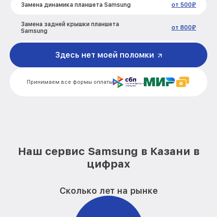
Замена динамика планшета Samsung
от 500₽
Замена задней крышки планшета
от 800₽
Samsung
Замена дисплея (экрана) планшета
Здесь нет моей поломки
от 1200₽
Samsung
Замена корпуса планшета Samsung
от 800₽
Принимаем все формы оплаты
Замена аккумулятора планшета
от 500₽
Samsung
Замена платы управления (мат.платы,
от 1200₽
мейн платы) планшета Samsung
Наш сервис Samsung в Казани в
Замена Wi-Fi планшета Samsung
от 500₽
цифрах
Ремонт кнопки планшета Samsung
от 750₽
Сколько лет на рынке