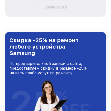
качественный и доступный ремонт для
Развернуть
каждого пользователя продукции Samsung,
вне зависимости от сложности поломки. Мы
стремимся к тому, чтобы каждый клиент был
удовлетворен скоростью и качеством
предоставляемых услуг. Наша цель — стать
лучшим сервисным центром Samsung в
городе Казани, постоянно повышая уровень
Скидка -25% на ремонт
доверия и лояльности наших клиентов.
любого устройства
Samsung
По предварительной записи с сайта,
предоставляем скидку в размере -25%
на весь прайс услуг по ремонту
25
%
OFF