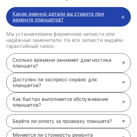
Попадание влаги:
возникли сбои в работе
электроники, экран перестал реагировать.
Какие именно детали вы ставите при
Почему выбирают нас для
ремонте планшетов?
ремонта планшетов Samsung?
Качественные запчасти:
используем только
Мы устанавливаем фирменные запчасти или
оригинальные комплектующие.
надёжные заменители. На все запчасти выдаём
Оперативность:
устраняем большинство
гарантийный талон.
неисправностей в кратчайшие сроки.
Гарантия:
предоставляем гарантии на все
виды работ и комплектующие.
Сколько времени занимает диагностика
Доступные цены:
выгодная стоимость
планшета?
ремонта без скрытых наценок.
Доверьте ремонт планшета
Доступен ли экспресс-сервис для
Samsung профессионалам
планшетов?
Поломка устройства — не повод откладывать его
восстановление. Наши специалисты готовы
Как быстро выполняется обслуживание
быстро и качественно вернуть планшет к жизни.
планшетов?
Свяжитесь с нами, чтобы узнать подробности или
записаться на диагностику. Звоните по телефону
Берёте ли оплату за проверку планшета?
+7 (843) 254-68-13
или приходите по адресу
ул.
Галиаскара Камала, д. 41
.
Меняется ли стоимость ремонта