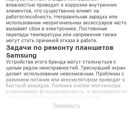
влажностью приводит к коррозии внутренних
элементов, что существенно влияет на
работоспособность. Неправильная зарядка или
использование неоригинальных аксессуаров часто
вызывает сбои в электронике. Постоянные
перепады температуры или напряжения также
могут стать причиной отказа в работе.
Задачи по ремонту планшетов
Samsung
Устройства этого бренда могут столкнуться с
целым рядом неисправностей. Треснувший экран
делает использование невозможным. Проблемы с
разъемом питания или аккумулятором приводят к
быстрой разрядке. Поломка кнопок или сенсора
ограничивает функциональность, а неисправности
материнской платы полностью выводят
устройство из строя. Неполадки модуля Wi-Fi
Развернуть
лишают доступа к интернету, а звуковые
проблемы мешают пользоваться мультимедиа.
Каждая проблема требует профессионального
подхода.