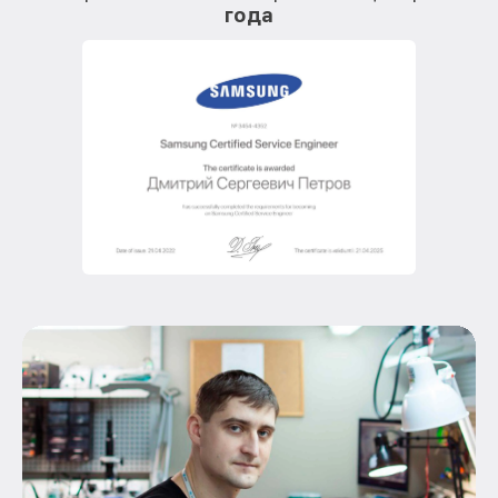
года
О