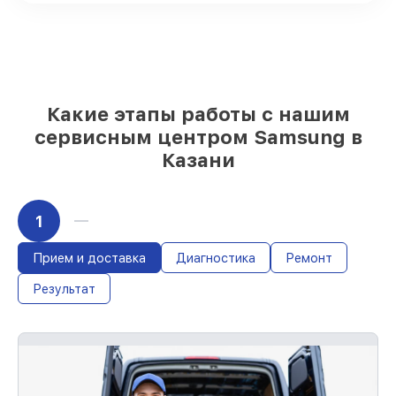
Оригинальные запчасти и
качественные реплики на ваш выбор
–
с учётом всех запросов
85%
работ быстро и без задержек, при
немедленном начале работ
Какие этапы работы с нашим
сервисным центром Samsung в
Казани
1
Прием и доставка
Диагностика
Ремонт
Результат