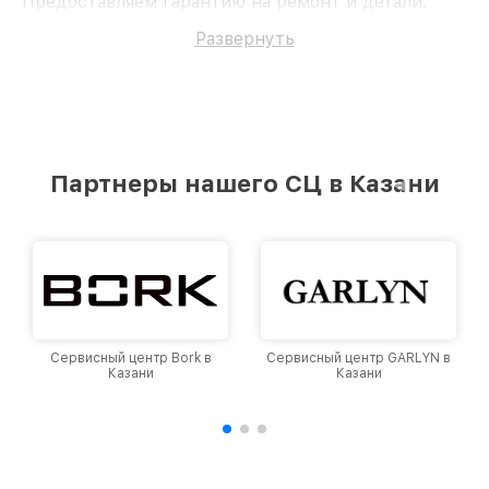
Предоставляем гарантию на ремонт и детали.
Доверьте ремонт профессионалам.
Развернуть
Партнеры нашего СЦ в Казани
висный центр Bork в
Сервисный центр GARLYN в
Сервисны
Казани
Казани