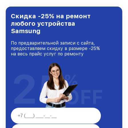
предоставляемых услуг. Наша цель — стать
лучшим сервисным центром Samsung в
городе Казани, постоянно повышая уровень
Скидка -25% на ремонт
доверия и лояльности наших клиентов.
любого устройства
Samsung
По предварительной записи с сайта,
предоставляем скидку в размере -25%
на весь прайс услуг по ремонту
25
%
OFF