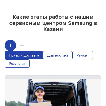
качественные реплики на ваш выбор
–
под любые финансовые возможности
85%
работ быстро и без задержек, при
немедленном начале работ
Какие этапы работы с нашим
сервисным центром Samsung в
Казани
1
Прием и доставка
Диагностика
Ремонт
Результат