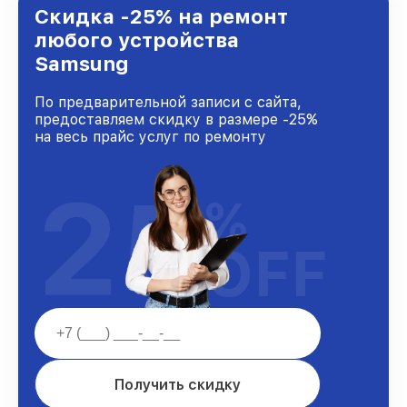
городе Казани, постоянно повышая уровень
Скидка -25% на ремонт
доверия и лояльности наших клиентов.
любого устройства
Samsung
По предварительной записи с сайта,
предоставляем скидку в размере -25%
на весь прайс услуг по ремонту
25
%
OFF
Получить скидку