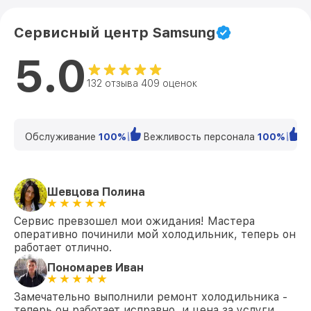
Сервисный центр Samsung
5.0
132 отзыва 409 оценок
Обслуживание
100%
Вежливость персонала
100%
К
Шевцова Полина
Сервис превзошел мои ожидания! Мастера
оперативно починили мой холодильник, теперь он
работает отлично.
Пономарев Иван
Замечательно выполнили ремонт холодильника -
теперь он работает исправно, и цена за услуги