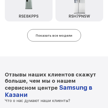
Замена нагревателя оттайки RL-33
от 500₽
ECSW Samsung
RSE8KPPS
RSH7PNSW
Замена нагревателя испарителя RL-33
от 550₽
ECSW Samsung
Показать все модели
Отзывы наших клиентов скажут
больше, чем мы о нашем
Samsung в
сервисном центре
Казани
Что о нас думают наши клиенты?